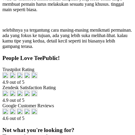
membuat pemain harus melakukan sesuatu yang khusus. tinggal
main seperti biasa.
selebihnya ya tergantung cara masing-masing menikmati permainan.
ada yang fokus ke tujuan, ada yang lebih suka melihat-lihat. kalau
kamu tipe yang kedua, detail kecil seperti ini biasanya lebih
gampang terasa.
People Love TeePublic!
Trustpilot Rating
4.9 out of 5
Zendesk Satisfaction Rating
4.9 out of 5
Google Customer Reviews
4.6 out of 5
Not what you're looking for?