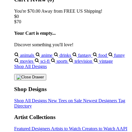
You're
$70.00
Away from
FREE US Shipping!
$0
$70
Your Cart is empty...
Discover something you'll love!
animals
anime
drinks
fantasy
food
funny
movies
sci-fi
sports
television
vintage
Shop All Designs
Shop Designs
Shop All Designs
New Tees on Sale
Newest Designers
Tag
Directory
Artist Collections
Featured Designers
Artists to Watch
Creators to Watch
AAPI