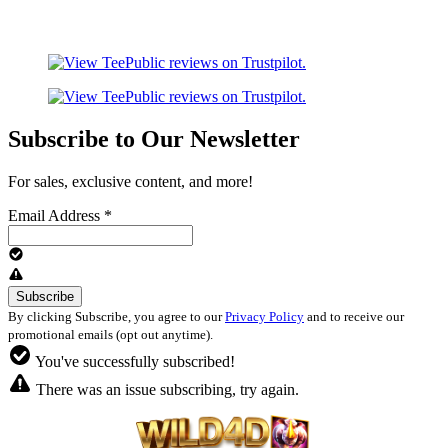
Subscribe to Our Newsletter
For sales, exclusive content, and more!
Email Address
*
By clicking Subscribe, you agree to our
Privacy Policy
and to receive our
promotional emails (opt out anytime).
You've successfully subscribed!
There was an issue subscribing, try again.