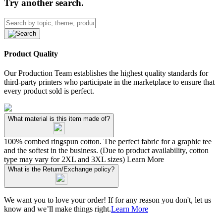
Try another search.
Product Quality
Our Production Team establishes the highest quality standards for
third-party printers who participate in the marketplace to ensure that
every product sold is perfect.
What material is this item made of?
100% combed ringspun cotton. The perfect fabric for a graphic tee
and the softest in the business. (Due to product availability, cotton
type may vary for 2XL and 3XL sizes)
Learn More
What is the Return/Exchange policy?
We want you to love your order! If for any reason you don't, let us
know and we’ll make things right.
Learn More