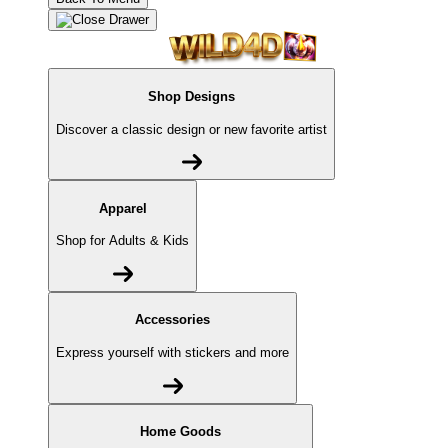
Shop Designs
Discover a classic design or new favorite artist
Apparel
Shop for Adults & Kids
Accessories
Express yourself with stickers and more
Home Goods