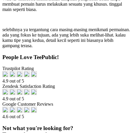
membuat pemain harus melakukan sesuatu yang khusus. tinggal
main seperti biasa.
selebihnya ya tergantung cara masing-masing menikmati permainan.
ada yang fokus ke tujuan, ada yang lebih suka melihat-lihat. kalau
kamu tipe yang kedua, detail kecil seperti ini biasanya lebih
gampang terasa.
People Love TeePublic!
Trustpilot Rating
4.9 out of 5
Zendesk Satisfaction Rating
4.9 out of 5
Google Customer Reviews
4.6 out of 5
Not what you're looking for?