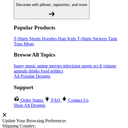
Decorate with pillows, tapestries, and more
Popular Products
T-Shirts
Shorts
Hoodies
Hats
Kids T-Shirts
Stickers
Tank
Tops
Mugs
Browse All Topics
funny
music
anime
movies
television
sports
sci-fi
vintage
animals
drinks
food
politics
All Popular Designs
Support
Order Status
FAQ
Contact Us
Shop All Designs
Update Your Browsing Preferences
Shipping Country: