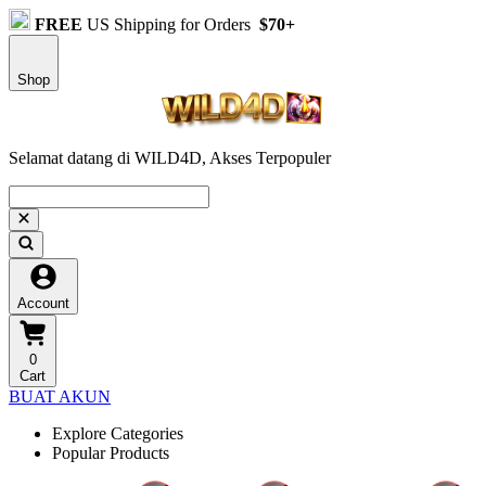
FREE
US Shipping for Orders
$70+
Shop
Selamat datang di WILD4D, Akses Terpopuler
Account
0
Cart
BUAT AKUN
Explore Categories
Popular Products