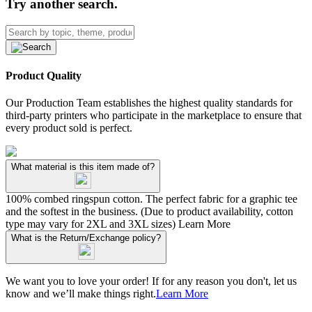
Try another search.
Product Quality
Our Production Team establishes the highest quality standards for
third-party printers who participate in the marketplace to ensure that
every product sold is perfect.
What material is this item made of?
100% combed ringspun cotton. The perfect fabric for a graphic tee
and the softest in the business. (Due to product availability, cotton
type may vary for 2XL and 3XL sizes)
Learn More
What is the Return/Exchange policy?
We want you to love your order! If for any reason you don't, let us
know and we’ll make things right.
Learn More