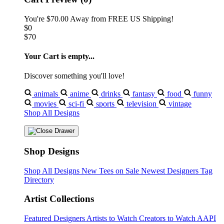
You're
$70.00
Away from
FREE US Shipping!
$0
$70
Your Cart is empty...
Discover something you'll love!
animals
anime
drinks
fantasy
food
funny
movies
sci-fi
sports
television
vintage
Shop All Designs
Shop Designs
Shop All Designs
New Tees on Sale
Newest Designers
Tag
Directory
Artist Collections
Featured Designers
Artists to Watch
Creators to Watch
AAPI