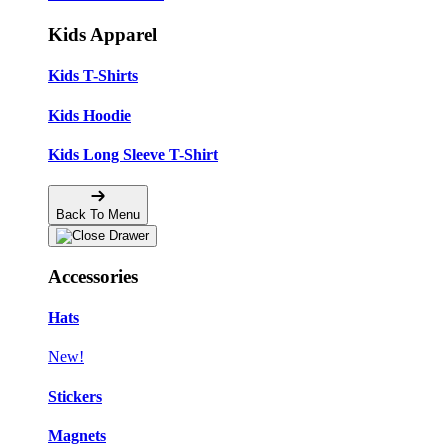
Kids Apparel
Kids T-Shirts
Kids Hoodie
Kids Long Sleeve T-Shirt
Back To Menu
Accessories
Hats
New!
Stickers
Magnets