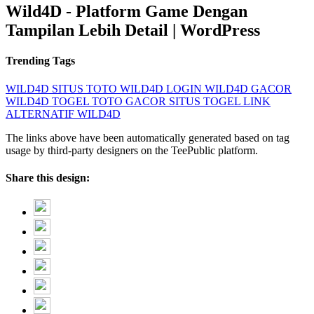
Wild4D - Platform Game Dengan
Tampilan Lebih Detail | WordPress
Trending Tags
WILD4D
SITUS TOTO
WILD4D LOGIN
WILD4D GACOR
WILD4D TOGEL
TOTO GACOR
SITUS TOGEL
LINK
ALTERNATIF WILD4D
The links above have been automatically generated based on tag
usage by third-party designers on the TeePublic platform.
Share this design: