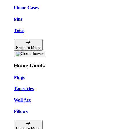
Phone Cases
Pins
Totes
Back To Menu
Home Goods
Mugs
Tapestries
Wall Art
Pillows
Back To Menu