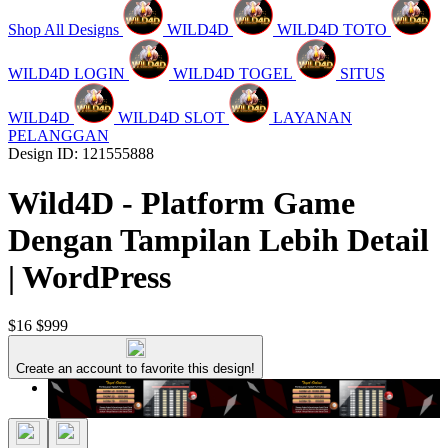
Shop All Designs
WILD4D
WILD4D TOTO
WILD4D LOGIN
WILD4D TOGEL
SITUS
WILD4D
WILD4D SLOT
LAYANAN
PELANGGAN
Design ID: 121555888
Wild4D - Platform Game
Dengan Tampilan Lebih Detail
| WordPress
$16
$999
Create an account to favorite this design!