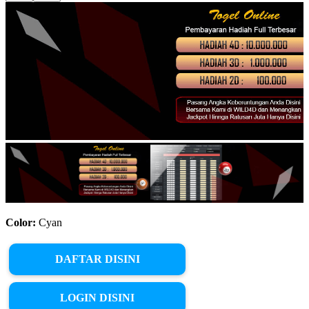
Color:
Cyan
DAFTAR DISINI
LOGIN DISINI