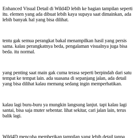
Enhanced Visual Detail di Wild4D lebih ke bagian tampilan seperti
itu. elemen yang ada dibuat lebih kaya supaya saat dimainkan, ada
lebih banyak hal yang bisa dilihat.
tentu gak semua perangkat bakal menampilkan hasil yang persis
sama. kalau perangkatnya beda, pengalaman visualnya juga bisa
beda. itu normal.
yang penting saat main gak cuma terasa seperti berpindah dari satu
tempat ke tempat lain. ada suasana di sepanjang jalan, ada detail
yang bisa dilihat kalau memang sedang ingin memperhatikan.
kalau lagi buru-buru ya mungkin langsung lanjut. tapi kalau lagi
santai, bisa saja muter sebentar. lihat sekitar, cari jalan lain, terus
balik lagi.
Wild4D mencoba memberikan tampilan yang lebih detail tanpa