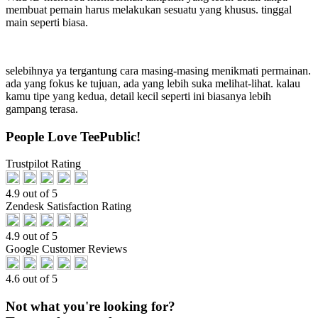
membuat pemain harus melakukan sesuatu yang khusus. tinggal
main seperti biasa.
selebihnya ya tergantung cara masing-masing menikmati permainan.
ada yang fokus ke tujuan, ada yang lebih suka melihat-lihat. kalau
kamu tipe yang kedua, detail kecil seperti ini biasanya lebih
gampang terasa.
People Love TeePublic!
Trustpilot Rating
4.9 out of 5
Zendesk Satisfaction Rating
4.9 out of 5
Google Customer Reviews
4.6 out of 5
Not what you're looking for?