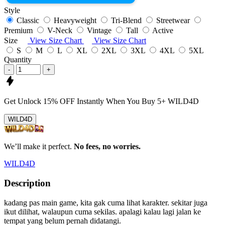
Style
Classic
Heavyweight
Tri-Blend
Streetwear
Premium
V-Neck
Vintage
Tall
Active
Size
View Size Chart
View Size Chart
S
M
L
XL
2XL
3XL
4XL
5XL
Quantity
-
+
Get
Unlock 15%
OFF Instantly When You Buy
5+ WILD4D
WILD4D
We’ll make it perfect.
No fees, no worries.
WILD4D
Description
kadang pas main game, kita gak cuma lihat karakter. sekitar juga
ikut dilihat, walaupun cuma sekilas. apalagi kalau lagi jalan ke
tempat yang belum pernah didatangi.