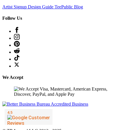
Artist Signup
Design Guide
TeePublic Blog
Follow Us
We Accept