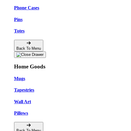
Phone Cases
Pins
Totes
Back To Menu
Home Goods
Mugs
Tapestries
Wall Art
Pillows
Back To Menu