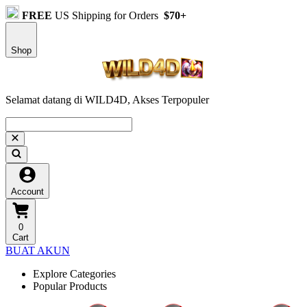
FREE
US Shipping for Orders
$70+
Shop
Selamat datang di WILD4D, Akses Terpopuler
Account
0
Cart
BUAT AKUN
Explore Categories
Popular Products